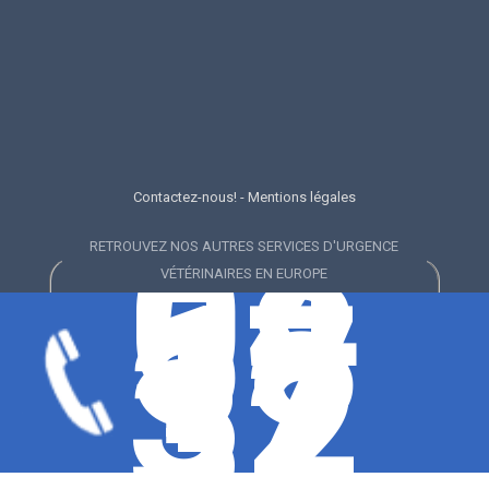
Contactez-nous!
-
Mentions légales
04
58
RETROUVEZ NOS AUTRES SERVICES D'URGENCE
17
VÉTÉRINAIRES EN EUROPE
32
32
Emergency Vet near me in London
Urgencias veterinarias Madrid